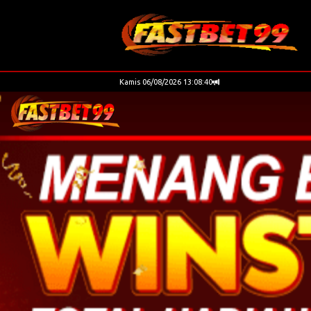
Kamis 06/08/2026 13:08:40