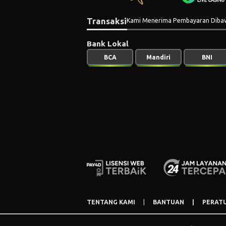
Transaksi
Kami Menerima Pembayaran Dibaw
Bank Lokal
BCA
Mandiri
BNI
TENTANG KAMI
|
BANTUAN
|
PERAT