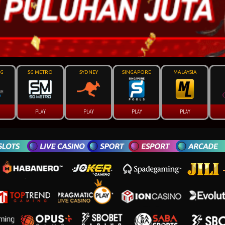
NG
SG METRO
SYDNEY
SINGAPORE
MALAYSIA
PLAY
PLAY
PLAY
PLAY