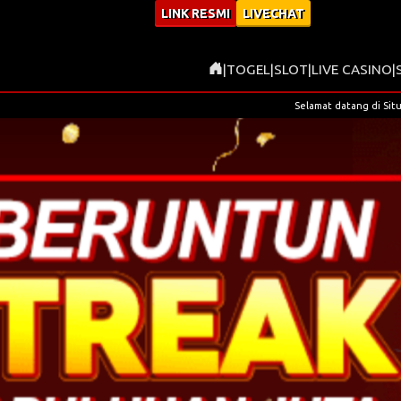
LINK RESMI
LIVECHAT
|
TOGEL
|
SLOT
|
LIVE CASINO
|
Selamat datang di Situs Terba