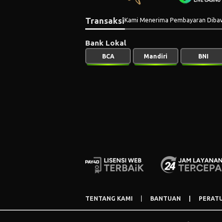
Transaksi
Kami Menerima Pembayaran Dibaw
Bank Lokal
BCA
Mandiri
BNI
TENTANG KAMI
|
BANTUAN
|
PERAT