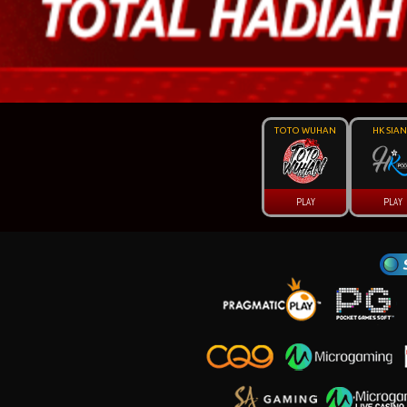
TOTO WUHAN
HK SIA
PLAY
PLAY